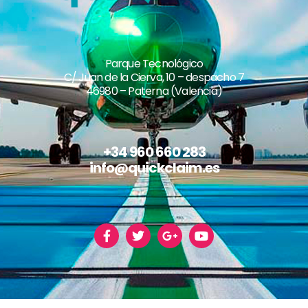
Parque Tecnológico
C/ Juan de la Cierva, 10 – despacho 7
46980 – Paterna (Valencia)
+34 960 660 283
info@quickclaim.es