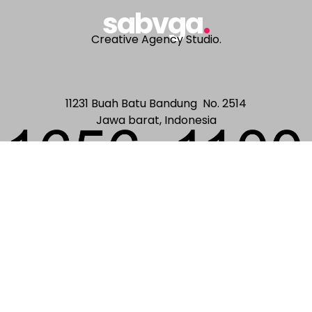
sabvga
.
Creative Agency Studio.
11231 Buah Batu Bandung No. 2514
Jawa barat, Indonesia
Made with alot of Coffee & Caffein in
Bandung
©2018
example.com