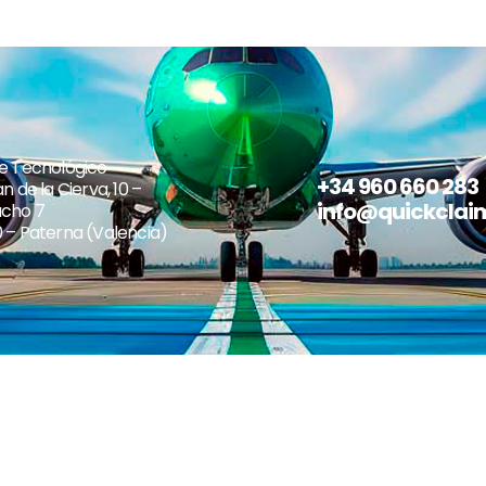
e Tecnológico
+34 960 660 283
n de la Cierva, 10 –
info@quickclai
cho 7
 – Paterna (Valencia)