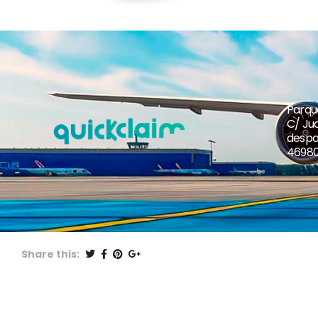
Parqu
C/ Jua
despa
46980
Share this: